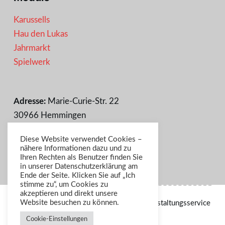
Karussells
Hau den Lukas
Jahrmarkt
Spielwerk
Adresse:
Marie-Curie-Str. 22
30966 Hemmingen
Telefon
:
0511 / 234 84 84
Diese Website verwendet Cookies –
Fax
: 0511 / 234 84 85
nähere Informationen dazu und zu
Email
:
info@rumpelspielchen.de
Ihren Rechten als Benutzer finden Sie
in unserer Datenschutzerklärung am
Ende der Seite. Klicken Sie auf „Ich
stimme zu“, um Cookies zu
akzeptieren und direkt unsere
Website besuchen zu können.
Copyright © 2026 Rumpelspielchen Veranstaltungsservice
Cookie-Einstellungen